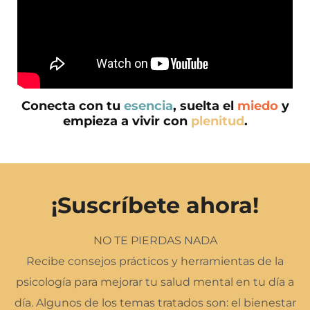
Conecta con tu
esencia
, suelta el
miedo
y
empieza a vivir con
plenitud
.
¡Suscríbete ahora!
NO TE PIERDAS NADA
Recibe consejos prácticos y herramientas de la
psicología para mejorar tu salud mental en tu día a
día. Algunos de los temas tratados son: el bienestar