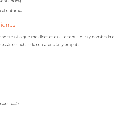
«entiendo»).
n el entorno.
ciones
endiste («Lo que me dices es que te sentiste…») y nombra la
e estás escuchando con atención y empatía.
especto…?»