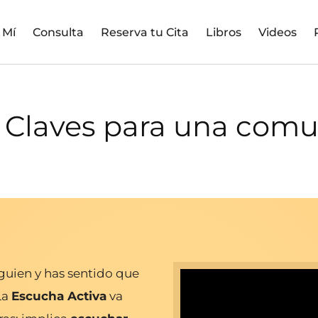
 Mí
Consulta
Reserva tu Cita
Libros
Videos
: Claves para una com
guien y has sentido que
La
Escucha Activa
va